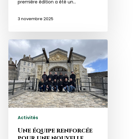
première édition a été un…
3 novembre 2025
Une
équipe
renforcée
pour
une
nouvelle
saison
!
Activités
Une équipe renforcée
pour une nouvelle