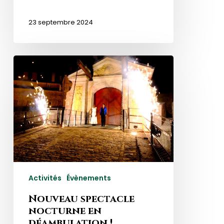
23 septembre 2024
Nouveau
spectacle
nocturne
en
déambulation
!
Activités
Évènements
Nouveau spectacle
nocturne en
déambulation !