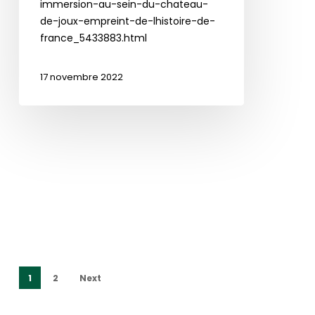
immersion-au-sein-du-chateau-
de-joux-empreint-de-lhistoire-de-
france_5433883.html
17 novembre 2022
1
2
Next