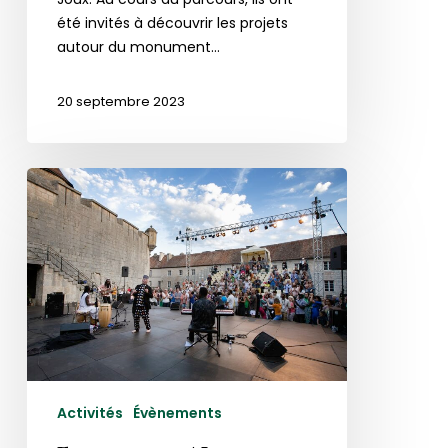
été invités à découvrir les projets
autour du monument…
20 septembre 2023
Festival
des
Nuits
de
Joux
2023
Activités
Évènements