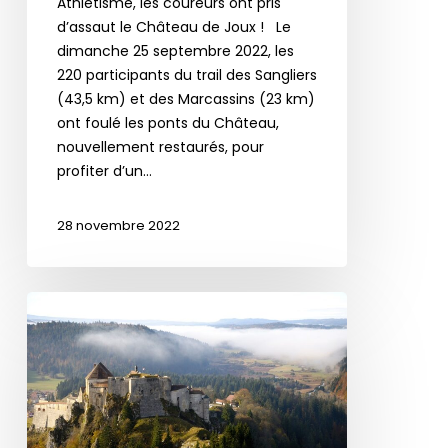
Athlétisme, les coureurs ont pris
d’assaut le Château de Joux ! Le
dimanche 25 septembre 2022, les
220 participants du trail des Sangliers
(43,5 km) et des Marcassins (23 km)
ont foulé les ponts du Château,
nouvellement restaurés, pour
profiter d’un…
28 novembre 2022
Le
Château
de
Joux
dans
les
Chemins