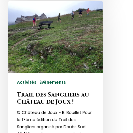
Trail
des
Sangliers
au
Château
de
Joux
!
Activités
Évènements
Trail des Sangliers au
Château de Joux !
© Château de Joux - B. Bouillet Pour
la 17ème édition du Trail des
Sangliers organisé par Doubs Sud