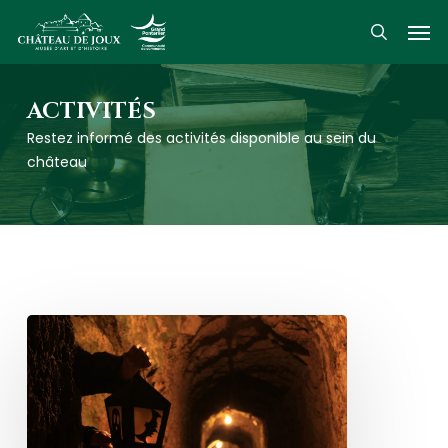
Skip
Men
to
search
main
content
ACTIVITÉS
Restez informé des activités disponible au sein du
château
Les
Joux’rnées
ensorcelées