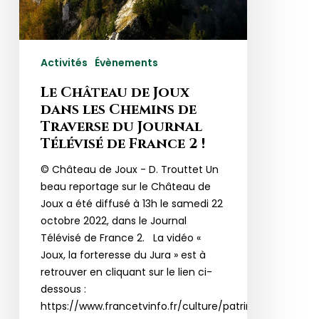
de
Traverse
du
Activités
Évènements
Journal
Télévisé
Le Château de Joux
de
dans les Chemins de
France
Traverse du Journal
2
Télévisé de France 2 !
!
© Château de Joux - D. Trouttet Un
beau reportage sur le Château de
Joux a été diffusé à 13h le samedi 22
octobre 2022, dans le Journal
Télévisé de France 2. La vidéo «
Joux, la forteresse du Jura » est à
retrouver en cliquant sur le lien ci-
dessous :
https://www.francetvinfo.fr/culture/patrimoine/jura-