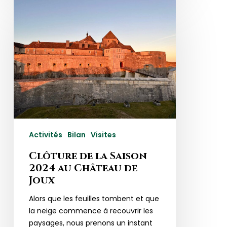
Clôture
de
la
Saison
2024
au
Château
de
Joux
Activités
Bilan
Visites
Clôture de la Saison
2024 au Château de
Joux
Alors que les feuilles tombent et que
la neige commence à recouvrir les
paysages, nous prenons un instant