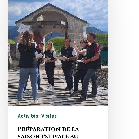
de
la
saison
estivale
au
Château
!
Activités
Visites
Préparation de la
saison estivale au