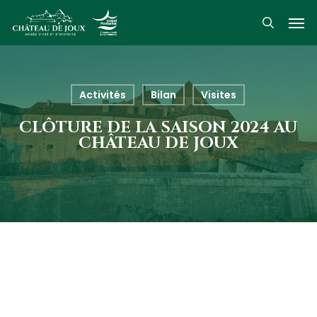
Skip
Men
to
search
main
content
Activités
Bilan
Visites
CLÔTURE DE LA SAISON 2024 AU
CHÂTEAU DE JOUX