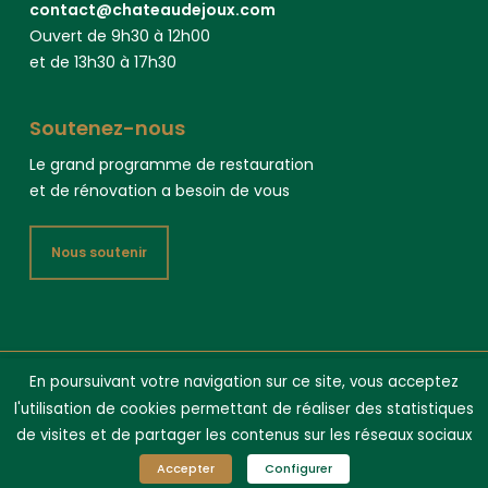
contact@chateaudejoux.com
Ouvert de 9h30 à 12h00
et de 13h30 à 17h30
Soutenez-nous
Le grand programme de restauration
et de rénovation a besoin de vous
Nous soutenir
En poursuivant votre navigation sur ce site, vous acceptez
Château de Joux 2025 -
Mentions légales
- Crédit vidéo : Jean-
l'utilisation de cookies permettant de réaliser des statistiques
Marc Phan Van
de visites et de partager les contenus sur les réseaux sociaux
tripadvisor
Accepter
Configurer