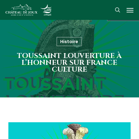
Skip
Men
to
search
main
content
Histoire
TOUSSAINT LOUVERTURE À
L’HONNEUR SUR FRANCE
CULTURE