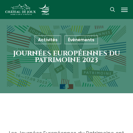
Skip
Men
to
search
main
content
Activités
Évènements
JOURNÉES EUROPÉENNES DU
PATRIMOINE 2023