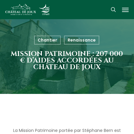
Skip
Men
to
search
main
content
Chantier
Renaissance
MISSION PATRIMOINE : 207 000
€ D’AIDES ACCORDÉES AU
CHÂTEAU DE JOUX
La Mission Patrimoine portée par Stéphane Bern est