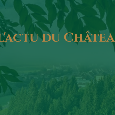
l'actu
du
Châtea