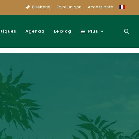
Billetterie
Faire un don
Accessibilité
sear
atiques
Agenda
Le blog
Plus