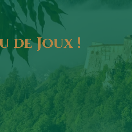
u
de
Joux
!