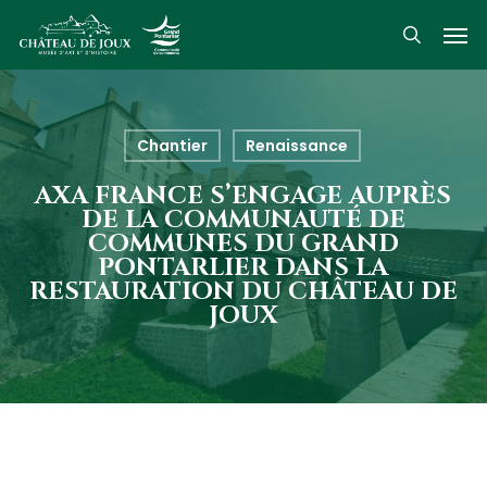
Skip
Men
to
search
main
content
Chantier
Renaissance
AXA FRANCE S’ENGAGE AUPRÈS
DE LA COMMUNAUTÉ DE
COMMUNES DU GRAND
PONTARLIER DANS LA
RESTAURATION DU CHÂTEAU DE
JOUX