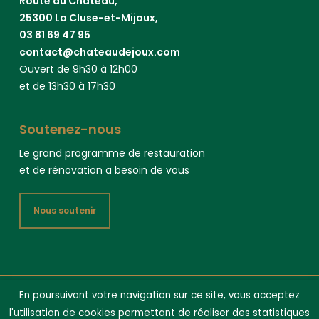
Route du Château,
25300 La Cluse-et-Mijoux,
03 81 69 47 95
contact@chateaudejoux.com
Ouvert de 9h30 à 12h00
et de 13h30 à 17h30
Soutenez-nous
Le grand programme de restauration
et de rénovation a besoin de vous
Nous soutenir
En poursuivant votre navigation sur ce site, vous acceptez
Château de Joux 2025 -
Mentions légales
- Crédit vidéo : Jean-
l'utilisation de cookies permettant de réaliser des statistiques
Marc Phan Van