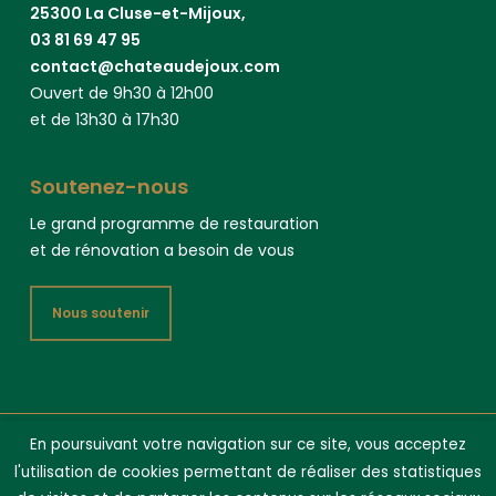
25300 La Cluse-et-Mijoux,
03 81 69 47 95
contact@chateaudejoux.com
Ouvert de 9h30 à 12h00
et de 13h30 à 17h30
Soutenez-nous
Le grand programme de restauration
et de rénovation a besoin de vous
Nous soutenir
En poursuivant votre navigation sur ce site, vous acceptez
Château de Joux 2025 -
Mentions légales
- Crédit vidéo : Jean-
l'utilisation de cookies permettant de réaliser des statistiques
Marc Phan Van