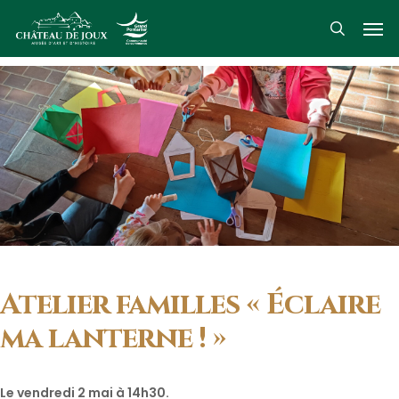
Skip
Men
to
search
main
content
Atelier familles « Éclaire
ma lanterne ! »
Le vendredi 2 mai à 14h30.